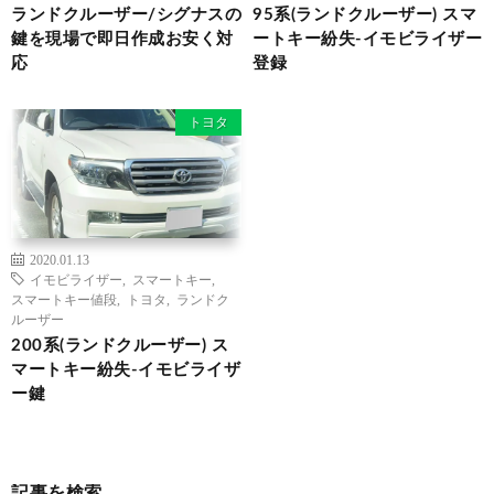
ランドクルーザー/シグナスの
95系(ランドクルーザー) スマ
鍵を現場で即日作成お安く対
ートキー紛失-イモビライザー
応
登録
トヨタ
2020.01.13
イモビライザー
,
スマートキー
,
スマートキー値段
,
トヨタ
,
ランドク
ルーザー
200系(ランドクルーザー) ス
マートキー紛失-イモビライザ
ー鍵
記事を検索