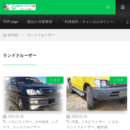
TOP page
過去の 作業事例
「利用規約・キャンセルポリシー」
よ
HOME
ランドクルーザー
ランドクルーザー
トヨタ
トヨタ
2022.01.30
2020.01.19
イモビライザー
,
カギ紛失
,
シグ
95系
,
イモビライザー
,
トヨタ
,
ナス
,
ランドクルーザー
ランドクルーザー
,
鍵作成