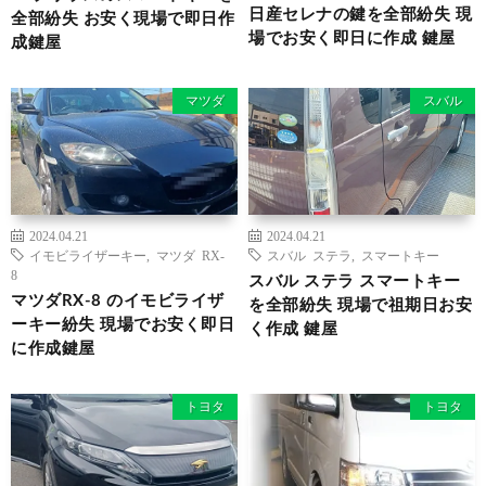
日産セレナの鍵を全部紛失 現
全部紛失 お安く現場で即日作
場でお安く即日に作成 鍵屋
成鍵屋
マツダ
スバル
2024.04.21
2024.04.21
イモビライザーキー
,
マツダ RX-
スバル ステラ
,
スマートキー
8
スバル ステラ スマートキー
マツダRX-8 のイモビライザ
を全部紛失 現場で祖期日お安
ーキー紛失 現場でお安く即日
く作成 鍵屋
に作成鍵屋
トヨタ
トヨタ