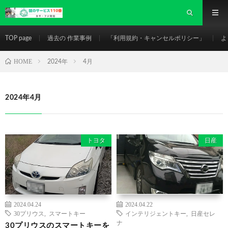
TOP page
過去の 作業事例
「利用規約・キャンセルポリシー」
よ
HOME
2024年
4月
2024年4月
トヨタ
日産
2024.04.24
2024.04.22
30プリウス
,
スマートキー
インテリジェントキー
,
日産セレ
ナ
30プリウスのスマートキーを