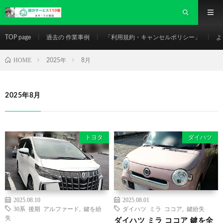
TOP page
過去の 作業事例
「利用規約・キャンセルポリシー」
よ
HOME
2025年
8月
2025年8月
トヨタ
ダイハツ
2025.08.10
2025.08.01
30系 後期 アルファード
,
鍵を紛
ダイハツ ミラ ココア
,
鍵紛失
失
ダイハツ ミラ ココア 鍵を全