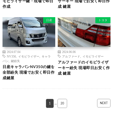
モビライザー鍵・現場で即日
ザーキー 現場でお安く即日作
作成
成 鍵屋
日産
トヨタ
2024.07.04
2024.06.06
NV350
,
イモビライザー
,
キャラ
アルファード
,
イモビライザー
バン
,
鍵紛失
アルファードのイモビライザ
日産キャラバンNV350の鍵を
ーキー紛失 現場即日お安く作
全部紛失 現場でお安く即日作
成 鍵屋
成鍵屋
NEXT
1
…
20