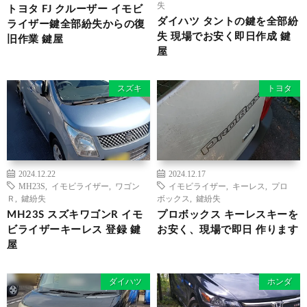
失
トヨタ FJ クルーザー イモビ
ダイハツ タントの鍵を全部紛
ライザー鍵全部紛失からの復
失 現場でお安く即日作成 鍵
旧作業 鍵屋
屋
スズキ
トヨタ
2024.12.22
2024.12.17
MH23S
,
イモビライザー
,
ワゴン
イモビライザー
,
キーレス
,
プロ
Ｒ
,
鍵紛失
ボックス
,
鍵紛失
MH23S スズキワゴンR イモ
プロボックス キーレスキーを
ビライザーキーレス 登録 鍵
お安く、現場で即日 作ります
屋
ダイハツ
ホンダ