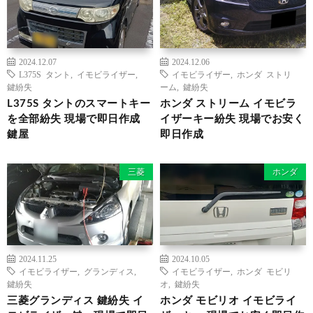
2024.12.07
2024.12.06
L375S タント
,
イモビライザー
,
イモビライザー
,
ホンダ ストリ
鍵紛失
ーム
,
鍵紛失
L375S タントのスマートキー
ホンダ ストリーム イモビラ
を全部紛失 現場で即日作成
イザーキー紛失 現場でお安く
鍵屋
即日作成
三菱
ホンダ
2024.11.25
2024.10.05
イモビライザー
,
グランディス
,
イモビライザー
,
ホンダ モビリ
鍵紛失
オ
,
鍵紛失
三菱グランディス 鍵紛失 イ
ホンダ モビリオ イモビライ