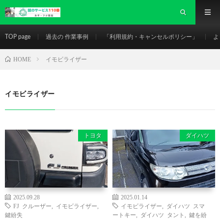
TOP page
過去の 作業事例
「利用規約・キャンセルポリシー」
よ
HOME
イモビライザー
イモビライザー
トヨタ
ダイハツ
2025.09.28
2025.01.14
FJ クルーザー
,
イモビライザー
,
イモビライザー
,
ダイハツ スマ
鍵紛失
ートキー
,
ダイハツ タント
,
鍵を紛