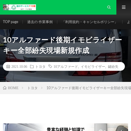
TOP page
過去の 作業事例
「利用規約・キャンセルポリシー」
よ
10アルファード後期イモビライザー
キー全部紛失現場新規作成
2021.10.06
トヨタ
10アルファード
,
イモビライザー
,
鍵紛失
HOME
トヨタ
10アルファード後期イモビライザーキー全部紛失現