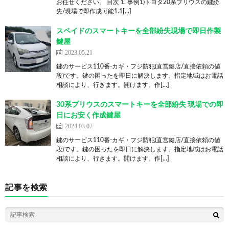
お任せください。 目次 1. 事例1)トヨタ20系プリウスの鍵紛
失/現場で即作成可能1.1[…]
スペイドのスマートキーを全部紛失現場で即日作製
鍵屋
2023.05.21
鍵のサービス110番-カギ・フジ防犯(直営鍵店/直接依頼の値
段)です。鍵の困ったを即日に解決します。指定地域はお電話
相談により、行きます。開けます。作[…]
30系プリウスのスマートキーを全部紛失 現場での即
日にお安く作成鍵屋
2024.03.07
鍵のサービス110番-カギ・フジ防犯(直営鍵店/直接依頼の値
段)です。鍵の困ったを即日に解決します。指定地域はお電話
相談により、行きます。開けます。作[…]
記事を検索