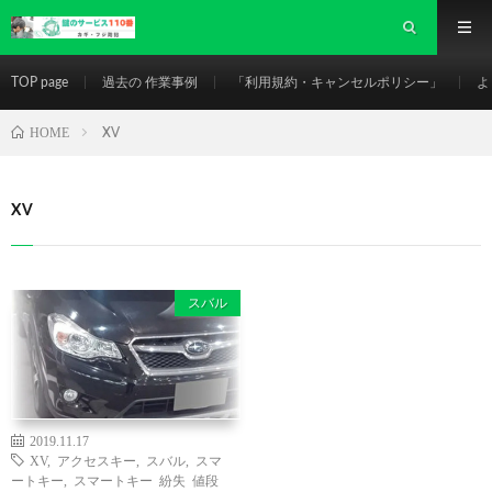
TOP page
過去の 作業事例
「利用規約・キャンセルポリシー」
よ
HOME
XV
XV
スバル
2019.11.17
XV
,
アクセスキー
,
スバル
,
スマ
ートキー
,
スマートキー 紛失 値段