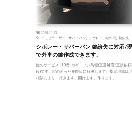
2020.10.13
イモビライザー
,
サバーバン
,
シボレー
,
鍵作成
,
鍵紛失
シボレー・サバーバン 鍵紛失に対応/
で外車の鍵作成できます。
鍵のサービス110番-カギ・フジ防犯(直営鍵店/直接依
段)です。鍵の困ったを即日に解決します。指定地域は
相談により、行きます。開けます。作ります。