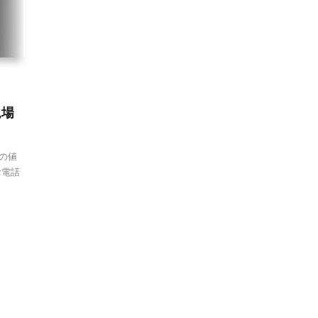
現場
頼の値
お電話