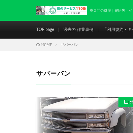
車専門の鍵屋｜鍵紛失・イモビライ
TOP page
過去の 作業事例
「利用規約・キ
HOME
サバーバン
サバーバン