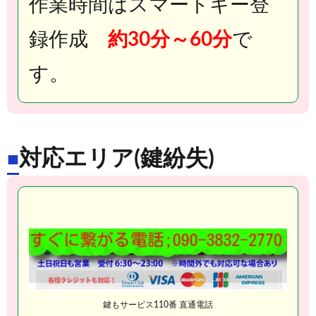
作業時間はスマートキー登
録作成
約30分～60分
で
す。
対応エリア(鍵紛失)
■
鍵もサービス110番 直通電話