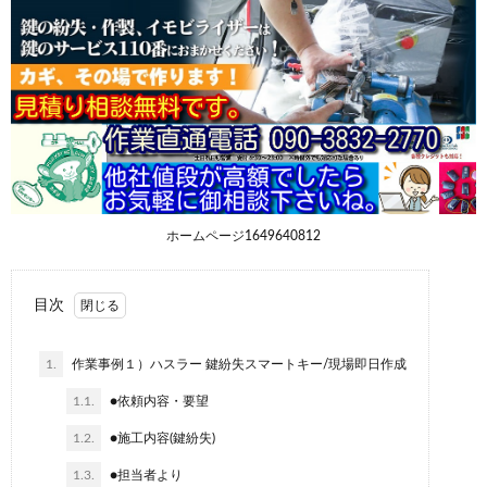
ホームページ1649640812
目次
1.
作業事例１）ハスラー 鍵紛失スマートキー/現場即日作成
1.1.
●依頼内容・要望
1.2.
●施工内容(鍵紛失)
1.3.
●担当者より