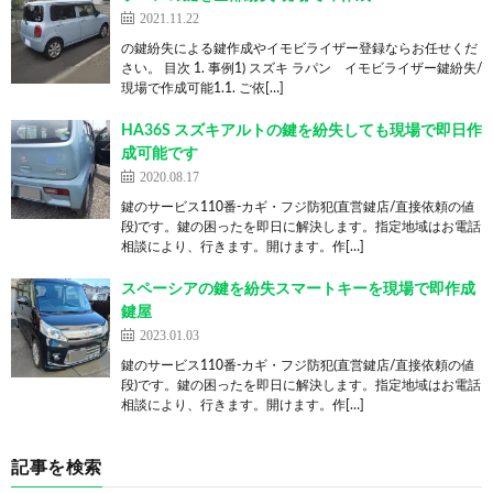
2021.11.22
の鍵紛失による鍵作成やイモビライザー登録ならお任せくだ
さい。 目次 1. 事例1) スズキ ラパン イモビライザー鍵紛失/
現場で作成可能1.1. ご依[…]
HA36S スズキアルトの鍵を紛失しても現場で即日作
成可能です
2020.08.17
鍵のサービス110番-カギ・フジ防犯(直営鍵店/直接依頼の値
段)です。鍵の困ったを即日に解決します。指定地域はお電話
相談により、行きます。開けます。作[…]
スペーシアの鍵を紛失スマートキーを現場で即作成
鍵屋
2023.01.03
鍵のサービス110番-カギ・フジ防犯(直営鍵店/直接依頼の値
段)です。鍵の困ったを即日に解決します。指定地域はお電話
相談により、行きます。開けます。作[…]
記事を検索