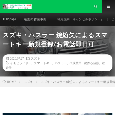
TOP page
過去の 作業事例
「利用規約・キャンセルポリシー」
よ
スズキ・ハスラー 鍵紛失によるスマ
ートキー新規登録/お電話即日可
2020.07.27
スズキ
イモビライザー
,
スマートキー
,
ハスラー
,
作成費用
,
鍵作る値段
,
鍵
紛失
HOME
スズキ
スズキ・ハスラー 鍵紛失によるスマートキー新規登録