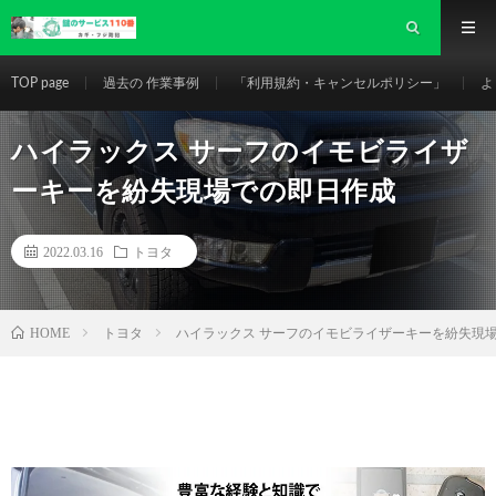
TOP page
過去の 作業事例
「利用規約・キャンセルポリシー」
よ
ハイラックス サーフのイモビライザ
ーキーを紛失現場での即日作成
2022.03.16
トヨタ
HOME
トヨタ
ハイラックス サーフのイモビライザーキーを紛失現