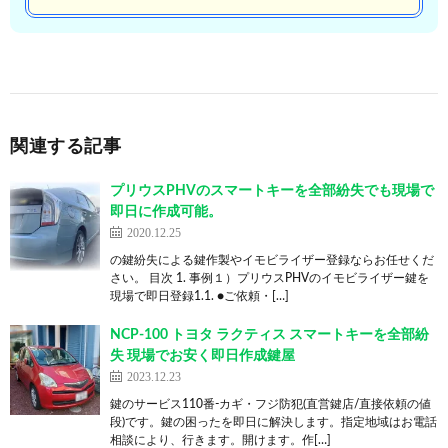
関連する記事
プリウスPHVのスマートキーを全部紛失でも現場で
即日に作成可能。
2020.12.25
の鍵紛失による鍵作製やイモビライザー登録ならお任せくだ
さい。 目次 1. 事例１）プリウスPHVのイモビライザー鍵を
現場で即日登録1.1. ●ご依頼・[…]
NCP-100 トヨタ ラクティス スマートキーを全部紛
失 現場でお安く即日作成鍵屋
2023.12.23
鍵のサービス110番-カギ・フジ防犯(直営鍵店/直接依頼の値
段)です。鍵の困ったを即日に解決します。指定地域はお電話
相談により、行きます。開けます。作[…]