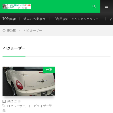
TOP page
過去の 作業事例
「利用規約・キャンセルポリシー」
よ
HOME
PTクルーザー
PTクルーザー
外車
2022.02.18
PTクルーザー
,
イモビライザー登
録