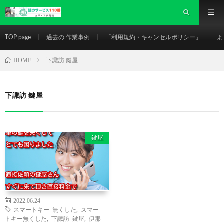
TOP page
過去の 作業事例
「利用規約・キャンセルポリシー」
よ
HOME
下諏訪 鍵屋
下諏訪 鍵屋
鍵屋
2022.06.24
スマートキー 無くした
,
スマー
トキー無くした
,
下諏訪 鍵屋
,
伊那