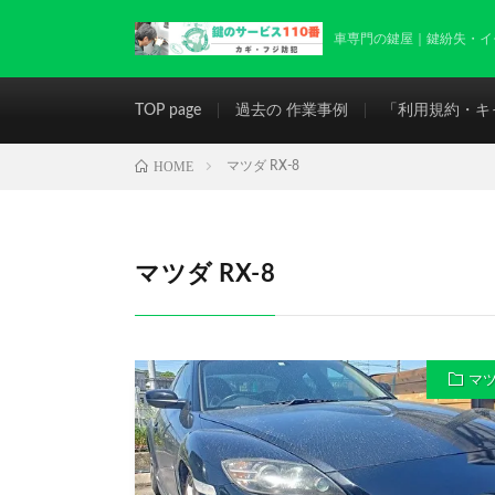
車専門の鍵屋｜鍵紛失・イモビライ
TOP page
過去の 作業事例
「利用規約・キ
HOME
マツダ RX-8
マツダ RX-8
マ