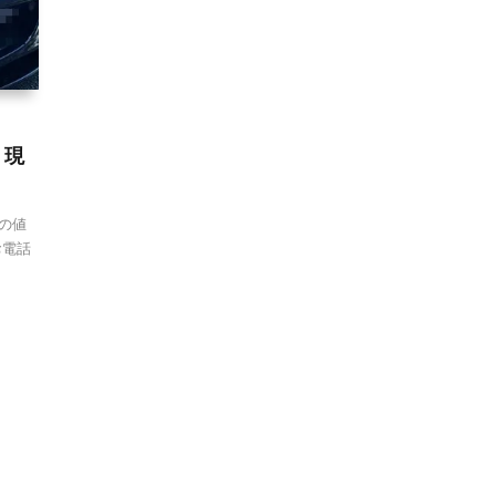
 現
頼の値
お電話