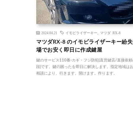
2024.04.21
イモビライザーキー
,
マツダ RX-8
マツダRX-8 のイモビライザーキー紛失
場でお安く即日に作成鍵屋
鍵のサービス110番-カギ・フジ防犯(直営鍵店/直接依
段)です。鍵の困ったを即日に解決します。指定地域は
相談により、行きます。開けます。作ります。