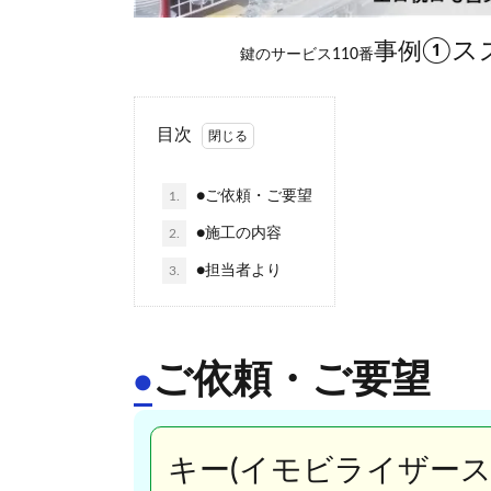
①ス
事例
鍵のサービス110番
目次
●ご依頼・ご要望
1.
●施工の内容
2.
●担当者より
3.
ご依頼・ご要望
●
キー(イモビライザー