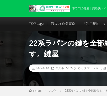
車専門の鍵屋｜鍵紛失・イモビライ
TOP page
過去の 作業事例
「利用規約・キ
22系ラパンの鍵を全
す。鍵屋
2025.07.02
スズキ
22ラパン
,
スマートキー
,
鍵
HOME
スズキ
22系ラパンの鍵を全部紛失して