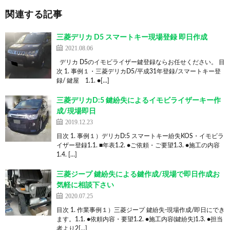
関連する記事
三菱デリカ D5 スマートキー現場登録 即日作成
2021.08.06
デリカ D5のイモビライザー鍵登録ならお任せください。 目
次 1. 事例１・三菱デリカD5/平成31年登録/スマートキー登
録/ 鍵屋 1.1. ●[…]
三菱デリカD:5 鍵紛失によるイモビライザーキー作
成/現場即日
2019.12.23
目次 1. 事例１）デリカD:5 スマートキー紛失KOS・イモビラ
イザー登録1.1. ■年表1.2. ●ご依頼・ご要望1.3. ●施工の内容
1.4. […]
三菱ジープ 鍵紛失による鍵作成/現場で即日作成お
気軽に相談下さい
2020.07.25
目次 1. 作業事例１）三菱ジープ 鍵紛失-現場作成/即日にでき
ます。1.1. ●依頼内容・要望1.2. ●施工内容(鍵紛失)1.3. ●担当
者より2[…]