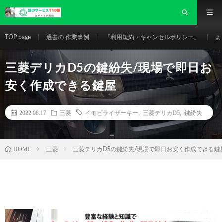
TOP page
過去の 作業事例
「利用規約・キャンセルポリシー」
よ
三菱デリカD5の鍵紛失/現場で即日お
安く作成できる鍵屋
2022.08.17
三菱
イモビライザーキー
,
三菱デリカD5
,
鍵紛失
HOME
三菱
三菱デリカD5の鍵紛失/現場で即日お安く作成できる鍵